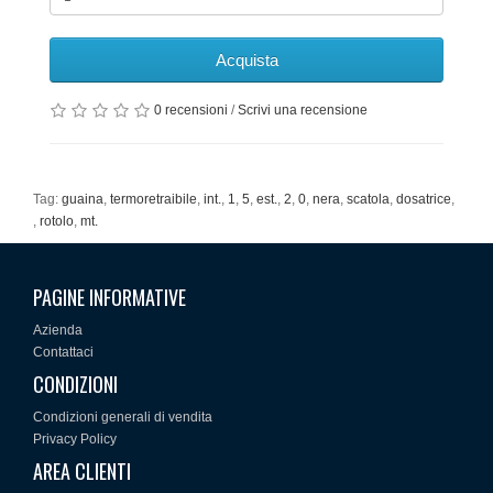
Acquista
0 recensioni
/
Scrivi una recensione
Tag:
guaina
,
termoretraibile
,
int.
,
1
,
5
,
est.
,
2
,
0
,
nera
,
scatola
,
dosatrice
,
,
rotolo
,
mt.
PAGINE INFORMATIVE
Azienda
Contattaci
CONDIZIONI
Condizioni generali di vendita
Privacy Policy
AREA CLIENTI