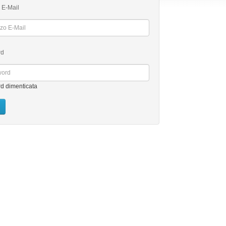
o E-Mail
rd
d dimenticata