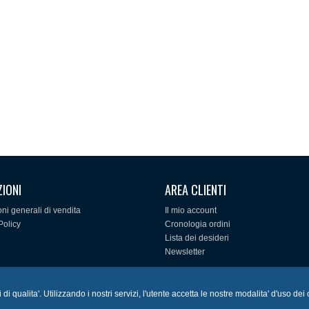
ZIONI
AREA CLIENTI
ni generali di vendita
Il mio account
Policy
Cronologia ordini
Lista dei desideri
Newsletter
di qualita'. Utilizzando i nostri servizi, l'utente accetta le nostre modalita' d'uso dei
 Fracta Labor LOTTO 18 Località Sepano - 80027 Frattamaggiore (Na) - Tel./Fax: 081.359755