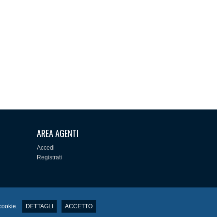
AREA AGENTI
Accedi
Registrati
 cookie.
DETTAGLI
ACCETTO
0 -
info@jbcitalia.it
- P.Iva: 06865161217